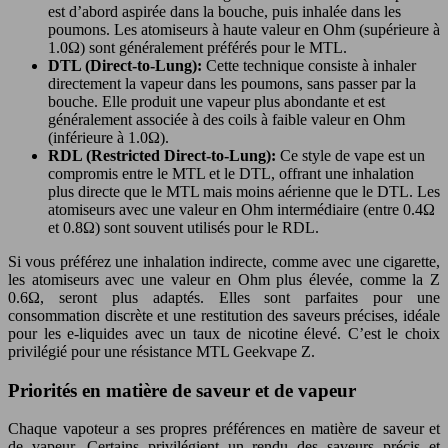
est d’abord aspirée dans la bouche, puis inhalée dans les
poumons. Les atomiseurs à haute valeur en Ohm (supérieure à
1.0Ω) sont généralement préférés pour le MTL.
DTL (Direct-to-Lung):
Cette technique consiste à inhaler
directement la vapeur dans les poumons, sans passer par la
bouche. Elle produit une vapeur plus abondante et est
généralement associée à des coils à faible valeur en Ohm
(inférieure à 1.0Ω).
RDL (Restricted Direct-to-Lung):
Ce style de vape est un
compromis entre le MTL et le DTL, offrant une inhalation
plus directe que le MTL mais moins aérienne que le DTL. Les
atomiseurs avec une valeur en Ohm intermédiaire (entre 0.4Ω
et 0.8Ω) sont souvent utilisés pour le RDL.
Si vous préférez une inhalation indirecte, comme avec une cigarette,
les atomiseurs avec une valeur en Ohm plus élevée, comme la Z
0.6Ω, seront plus adaptés. Elles sont parfaites pour une
consommation discrète et une restitution des saveurs précises, idéale
pour les e-liquides avec un taux de nicotine élevé. C’est le choix
privilégié pour une résistance MTL Geekvape Z.
Priorités en matière de saveur et de vapeur
Chaque vapoteur a ses propres préférences en matière de saveur et
de vapeur. Certains privilégient un rendu des saveurs précis et