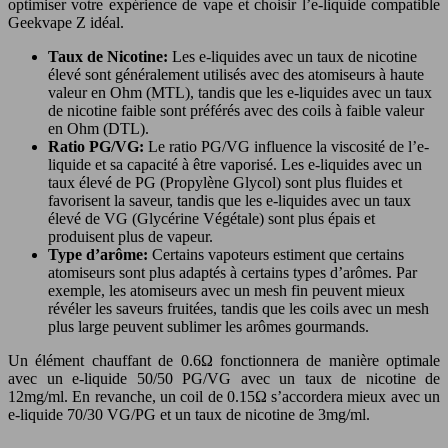
optimiser votre expérience de vape et choisir l’e-liquide compatible
Geekvape Z idéal.
Taux de Nicotine:
Les e-liquides avec un taux de nicotine
élevé sont généralement utilisés avec des atomiseurs à haute
valeur en Ohm (MTL), tandis que les e-liquides avec un taux
de nicotine faible sont préférés avec des coils à faible valeur
en Ohm (DTL).
Ratio PG/VG:
Le ratio PG/VG influence la viscosité de l’e-
liquide et sa capacité à être vaporisé. Les e-liquides avec un
taux élevé de PG (Propylène Glycol) sont plus fluides et
favorisent la saveur, tandis que les e-liquides avec un taux
élevé de VG (Glycérine Végétale) sont plus épais et
produisent plus de vapeur.
Type d’arôme:
Certains vapoteurs estiment que certains
atomiseurs sont plus adaptés à certains types d’arômes. Par
exemple, les atomiseurs avec un mesh fin peuvent mieux
révéler les saveurs fruitées, tandis que les coils avec un mesh
plus large peuvent sublimer les arômes gourmands.
Un élément chauffant de 0.6Ω fonctionnera de manière optimale
avec un e-liquide 50/50 PG/VG avec un taux de nicotine de
12mg/ml. En revanche, un coil de 0.15Ω s’accordera mieux avec un
e-liquide 70/30 VG/PG et un taux de nicotine de 3mg/ml.