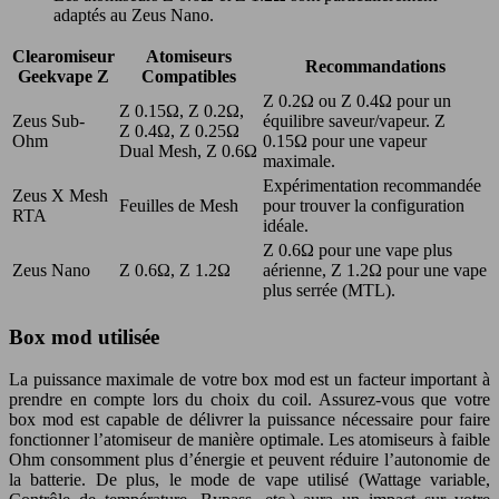
adaptés au Zeus Nano.
Clearomiseur
Atomiseurs
Recommandations
Geekvape Z
Compatibles
Z 0.2Ω ou Z 0.4Ω pour un
Z 0.15Ω, Z 0.2Ω,
Zeus Sub-
équilibre saveur/vapeur. Z
Z 0.4Ω, Z 0.25Ω
Ohm
0.15Ω pour une vapeur
Dual Mesh, Z 0.6Ω
maximale.
Expérimentation recommandée
Zeus X Mesh
Feuilles de Mesh
pour trouver la configuration
RTA
idéale.
Z 0.6Ω pour une vape plus
Zeus Nano
Z 0.6Ω, Z 1.2Ω
aérienne, Z 1.2Ω pour une vape
plus serrée (MTL).
Box mod utilisée
La puissance maximale de votre box mod est un facteur important à
prendre en compte lors du choix du coil. Assurez-vous que votre
box mod est capable de délivrer la puissance nécessaire pour faire
fonctionner l’atomiseur de manière optimale. Les atomiseurs à faible
Ohm consomment plus d’énergie et peuvent réduire l’autonomie de
la batterie. De plus, le mode de vape utilisé (Wattage variable,