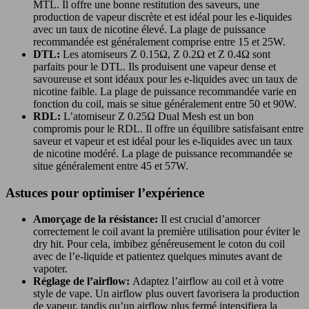
MTL. Il offre une bonne restitution des saveurs, une
production de vapeur discrète et est idéal pour les e-liquides
avec un taux de nicotine élevé. La plage de puissance
recommandée est généralement comprise entre 15 et 25W.
DTL:
Les atomiseurs Z 0.15Ω, Z 0.2Ω et Z 0.4Ω sont
parfaits pour le DTL. Ils produisent une vapeur dense et
savoureuse et sont idéaux pour les e-liquides avec un taux de
nicotine faible. La plage de puissance recommandée varie en
fonction du coil, mais se situe généralement entre 50 et 90W.
RDL:
L’atomiseur Z 0.25Ω Dual Mesh est un bon
compromis pour le RDL. Il offre un équilibre satisfaisant entre
saveur et vapeur et est idéal pour les e-liquides avec un taux
de nicotine modéré. La plage de puissance recommandée se
situe généralement entre 45 et 57W.
Astuces pour optimiser l’expérience
Amorçage de la résistance:
Il est crucial d’amorcer
correctement le coil avant la première utilisation pour éviter le
dry hit. Pour cela, imbibez généreusement le coton du coil
avec de l’e-liquide et patientez quelques minutes avant de
vapoter.
Réglage de l’airflow:
Adaptez l’airflow au coil et à votre
style de vape. Un airflow plus ouvert favorisera la production
de vapeur, tandis qu’un airflow plus fermé intensifiera la