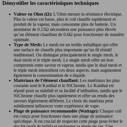
Démystifier les caractéristiques techniques
Valeur en Ohm (Ω):
L’Ohm mesure la résistance électrique.
Plus la valeur est basse, plus le coil chauffe rapidement et
produit de la vapeur, mais consomme plus de batterie. Un
atomiseur de 0.15Ω nécessitera une puissance plus élevée
qu’un élément chauffant de 0.6Ω pour fonctionner de manière
optimale.
Type de Mesh:
Le mesh est un treillis métallique qui offre
une surface de chauffe plus importante qu’un fil résistif
traditionnel. On distingue principalement le single mesh, le
dual mesh et le triple mesh. Le single mesh offre un bon
compromis entre saveur et vapeur, tandis que le dual mesh et
le triple mesh intensifient ces deux aspects, mais augmentent
également la consommation de e-liquide.
Matériaux de l’élément chauffant:
Les matériaux les plus
courants sont le Kanthal et le NiChrome. Le Kanthal est
réputé pour sa stabilité et sa facilité d’utilisation, tandis que le
NiChrome chauffe plus rapidement et offre un rendu des
saveurs légèrement différent. Le choix du matériau peut
subtilement influencer votre expérience de vape.
Plage de puissance recommandée (Wattage):
Chaque coil
est conçu pour fonctionner dans une plage de puissance
spécifique. Il est crucial de respecter cette plage pour éviter le
dry hit (goût de brûlé) et prolonger sa durée de vie. Une