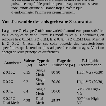
puissance trop faible produira peu de vapeur et une saveur
fade, tandis qu’une puissance trop élevée risque
d’endommager l’atomiseur prématurément.
Vue d’ensemble des coils geekvape Z courantes
La gamme Geekvape Z offre une variété d’atomiseurs pour satisfaire
tous les styles de vape. Parmi les modèles les plus populaires, on
retrouve la Z 0.15Ω, la Z 0.2Ω, la Z 0.4Ω, la Z 0.25Ω Dual Mesh et
la Z 0.6Ω. Chacun de ces coils possède des caractéristiques
spécifiques qui la rendent plus adaptée à certains usages. Voici un
aperçu de leurs principales différences.
Valeur
Type de
Plage de
E-Liquide
Atomiseur
(Ω)
Mesh
Puissance (W)
Recommandé
Single
Z 0.15Ω
0.15
80-90
High-VG (70/30)
Mesh
Single
Z 0.2Ω
0.2
70-80
High-VG (70/30)
Mesh
Single
50/50 ou High-
Z 0.4Ω
0.4
50-60
Mesh
VG
Z 0.25Ω
Dual
50/50 ou High-
0.25
45-57
Dual Mesh
Mesh
VG