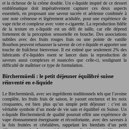
et la richesse de la crème double. Un e-liquide inspiré de ce dessert
emblématique doit impérativement capturer ces deux aspects
essentiels, en proposant une saveur sucrée et aérienne combinée à
une note crémeuse et légèrement acidulée, pour une expérience de
vape riche et complexe avec votre e-cigarette. La reproduction fidèle
de la texture en e-liquide est un défi de taille, car elle dépend
fortement de la perception sensorielle en bouche. Des associations
subtiles avec des fruits rouges frais ou une pointe de vanille
Bourbon peuvent rehausser la saveur de cet e-liquide et apporter une
touche de fraîcheur bienvenue. Il est estimé que seulement 2% des
fabricants d’e-liquides osent se lancer dans la reproduction de
saveurs aussi complexes et nuancées que celle-ci, soulignant la
difficulté de maîtriser ce type de formulation.
Birchermüesli : le petit déjeuner équilibré suisse
réinventé en e-liquide
Le Birchermüesli, avec ses ingrédients traditionnels tels que l’avoine
complète, les fruits frais de saison, le yaourt onctueux et les noix
croquantes, est bien plus qu’un simple petit déjeuner : c’est un
véritable symbole d’un mode de vie sain et équilibré en Suisse. Un
e-liquide Birchermüesli de qualité pourrait offrir une expérience de
vape étonnamment énergisante et réconfortante, avec des saveurs à
la fois fruitées et céréalières, rappelant les bienfaits d’un petit