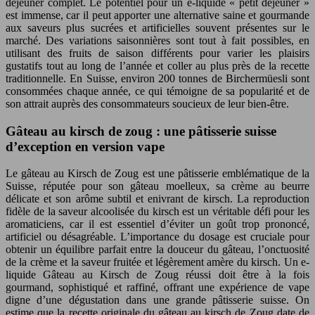
déjeuner complet. Le potentiel pour un e-liquide « petit déjeuner »
est immense, car il peut apporter une alternative saine et gourmande
aux saveurs plus sucrées et artificielles souvent présentes sur le
marché. Des variations saisonnières sont tout à fait possibles, en
utilisant des fruits de saison différents pour varier les plaisirs
gustatifs tout au long de l’année et coller au plus près de la recette
traditionnelle. En Suisse, environ 200 tonnes de Birchermüesli sont
consommées chaque année, ce qui témoigne de sa popularité et de
son attrait auprès des consommateurs soucieux de leur bien-être.
Gâteau au kirsch de zoug : une pâtisserie suisse
d’exception en version vape
Le gâteau au Kirsch de Zoug est une pâtisserie emblématique de la
Suisse, réputée pour son gâteau moelleux, sa crème au beurre
délicate et son arôme subtil et enivrant de kirsch. La reproduction
fidèle de la saveur alcoolisée du kirsch est un véritable défi pour les
aromaticiens, car il est essentiel d’éviter un goût trop prononcé,
artificiel ou désagréable. L’importance du dosage est cruciale pour
obtenir un équilibre parfait entre la douceur du gâteau, l’onctuosité
de la crème et la saveur fruitée et légèrement amère du kirsch. Un e-
liquide Gâteau au Kirsch de Zoug réussi doit être à la fois
gourmand, sophistiqué et raffiné, offrant une expérience de vape
digne d’une dégustation dans une grande pâtisserie suisse. On
estime que la recette originale du gâteau au kirsch de Zoug date de