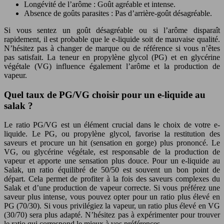
Longévité de l’arôme : Goût agréable et intense.
Absence de goûts parasites : Pas d’arrière-goût désagréable.
Si vous sentez un goût désagréable ou si l’arôme disparaît
rapidement, il est probable que le e-liquide soit de mauvaise qualité.
N’hésitez pas à changer de marque ou de référence si vous n’êtes
pas satisfait. La teneur en propylène glycol (PG) et en glycérine
végétale (VG) influence également l’arôme et la production de
vapeur.
Quel taux de PG/VG choisir pour un e-liquide au
salak ?
Le ratio PG/VG est un élément crucial dans le choix de votre e-
liquide. Le PG, ou propylène glycol, favorise la restitution des
saveurs et procure un hit (sensation en gorge) plus prononcé. Le
VG, ou glycérine végétale, est responsable de la production de
vapeur et apporte une sensation plus douce. Pour un e-liquide au
Salak, un ratio équilibré de 50/50 est souvent un bon point de
départ. Cela permet de profiter à la fois des saveurs complexes du
Salak et d’une production de vapeur correcte. Si vous préférez une
saveur plus intense, vous pouvez opter pour un ratio plus élevé en
PG (70/30). Si vous privilégiez la vapeur, un ratio plus élevé en VG
(30/70) sera plus adapté. N’hésitez pas à expérimenter pour trouver
le ratio qui correspond le mieux à vos préférences.