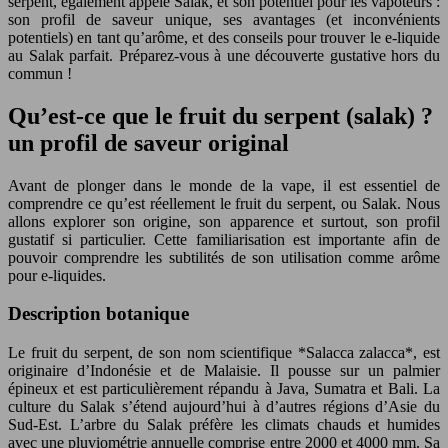
serpent, également appelé Salak, et son potentiel pour les vapoteurs :
son profil de saveur unique, ses avantages (et inconvénients
potentiels) en tant qu’arôme, et des conseils pour trouver le e-liquide
au Salak parfait. Préparez-vous à une découverte gustative hors du
commun !
Qu’est-ce que le fruit du serpent (salak) ?
un profil de saveur original
Avant de plonger dans le monde de la vape, il est essentiel de
comprendre ce qu’est réellement le fruit du serpent, ou Salak. Nous
allons explorer son origine, son apparence et surtout, son profil
gustatif si particulier. Cette familiarisation est importante afin de
pouvoir comprendre les subtilités de son utilisation comme arôme
pour e-liquides.
Description botanique
Le fruit du serpent, de son nom scientifique *Salacca zalacca*, est
originaire d’Indonésie et de Malaisie. Il pousse sur un palmier
épineux et est particulièrement répandu à Java, Sumatra et Bali. La
culture du Salak s’étend aujourd’hui à d’autres régions d’Asie du
Sud-Est. L’arbre du Salak préfère les climats chauds et humides
avec une pluviométrie annuelle comprise entre 2000 et 4000 mm. Sa