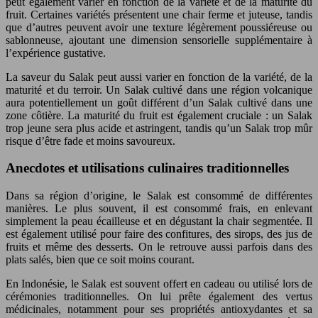
peut également varier en fonction de la variété et de la maturité du
fruit. Certaines variétés présentent une chair ferme et juteuse, tandis
que d’autres peuvent avoir une texture légèrement poussiéreuse ou
sablonneuse, ajoutant une dimension sensorielle supplémentaire à
l’expérience gustative.
La saveur du Salak peut aussi varier en fonction de la variété, de la
maturité et du terroir. Un Salak cultivé dans une région volcanique
aura potentiellement un goût différent d’un Salak cultivé dans une
zone côtière. La maturité du fruit est également cruciale : un Salak
trop jeune sera plus acide et astringent, tandis qu’un Salak trop mûr
risque d’être fade et moins savoureux.
Anecdotes et utilisations culinaires traditionnelles
Dans sa région d’origine, le Salak est consommé de différentes
manières. Le plus souvent, il est consommé frais, en enlevant
simplement la peau écailleuse et en dégustant la chair segmentée. Il
est également utilisé pour faire des confitures, des sirops, des jus de
fruits et même des desserts. On le retrouve aussi parfois dans des
plats salés, bien que ce soit moins courant.
En Indonésie, le Salak est souvent offert en cadeau ou utilisé lors de
cérémonies traditionnelles. On lui prête également des vertus
médicinales, notamment pour ses propriétés antioxydantes et sa