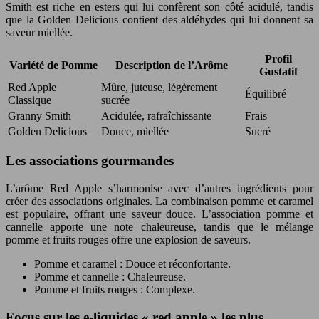
Smith est riche en esters qui lui confèrent son côté acidulé, tandis
que la Golden Delicious contient des aldéhydes qui lui donnent sa
saveur miellée.
Profil
Variété de Pomme
Description de l’Arôme
Gustatif
Red Apple
Mûre, juteuse, légèrement
Équilibré
Classique
sucrée
Granny Smith
Acidulée, rafraîchissante
Frais
Golden Delicious
Douce, miellée
Sucré
Les associations gourmandes
L’arôme Red Apple s’harmonise avec d’autres ingrédients pour
créer des associations originales. La combinaison pomme et caramel
est populaire, offrant une saveur douce. L’association pomme et
cannelle apporte une note chaleureuse, tandis que le mélange
pomme et fruits rouges offre une explosion de saveurs.
Pomme et caramel : Douce et réconfortante.
Pomme et cannelle : Chaleureuse.
Pomme et fruits rouges : Complexe.
Focus sur les e-liquides « red apple » les plus