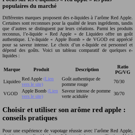
populaires du marché
Différentes marques proposent des e-liquides à l’arôme Red Apple.
Certaines sont reconnues pour la qualité de leurs ingrédients, tandis
que d’autres se distinguent par leurs créations. Parmi les produits
reconnus, l’e-liquide « Red Apple » de Liquideo offre un goût
authentique. L’e-liquide « Apple Bomb » de VGOD est apprécié
pour sa saveur intense. Le choix d’un e-liquide est personnel et
dépend des goûts. Voici un tableau comparatif de quelques e-
liquides :
Ratio
Marque
Produit
Description
PG/VG
Red Apple
(Lien
Goût authentique de
Liquideo
70/30
vers le site)
pomme rouge
Apple Bomb
(Lien
Saveur intense de pomme
VGOD
30/70
vers le site)
verte acidulée
Choisir et utiliser son arôme red apple :
conseils pratiques
Pour une expérience de vapotage réussie avec l’arôme Red Apple,