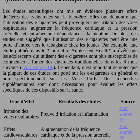
Les études scientifiques ont mis en évidence plusieurs effets
délétères des e-cigarettes sur le bien-être. Elles ont démontré que
l’utilisation des e-cigarettes peut provoquer une irritation des voies
respiratoires, augmenter la fréquence cardiaque et la pression
artérielle, et entraîner une dépendance à la nicotine. De plus, des
études ont suggéré que l’utilisation des e-cigarettes peut être une
porte d’entrée vers le tabagisme chez les jeunes. Par exemple, une
étude publiée dans le *Journal of Adolescent Health* a révélé que
les adolescents qui utilisent des e-cigarettes sont plus susceptibles de
commencer à fumer des cigarettes traditionnelles dans les 6 mois
suivants (
Voir source 14
). Cependant, il est important de noter que
la plupart de ces études ont porté sur les e-cigarettes en général et
non spécifiquement sur les Vuse Puffs. Des recherches
supplémentaires sont donc nécessaires pour évaluer les effets
spécifiques de ces dispositifs sur la santé.
Type d’effet
Résultats des études
Source
Voir
Irritation des
Preuve d’irritation et inflammation
source
voies respiratoires
15
Voir
Effets
Augmentation de la fréquence
source
cardiovasculaires
cardiaque et de la pression artérielle
16