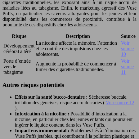
cigarettes traditionnelles, les exposant ainsi à un risque accru de
maladies liées au tabagisme. Enfin, le marketing agressif des Vuse
Puffs, en particulier les saveurs attrayantes pour les jeunes et leur
disponibilité dans les commerces de proximité, contribue à la
popularité de ces dispositifs chez les adolescents.
Risque
Description
Source
La nicotine affecte la mémoire, l’attention
Voir
Développement
et le contrôle des impulsions chez les
source
cérébral altéré
adolescents.
10
Porte d’entrée
Voir
Augmente la probabilité de commencer à
vers le
source
fumer des cigarettes traditionnelles.
tabagisme
11
Autres risques potentiels
Effets sur la santé bucco-dentaire :
Sécheresse buccale,
irritation des gencives, risque accru de caries (
Voir source 12
).
Intoxication à la nicotine :
Possibilité d’intoxication à la
nicotine, en particulier chez les jeunes enfants qui pourraient
ingérer le liquide contenu dans les Vuse Puffs.
Impact environnemental :
Problèmes liés à l’élimination des
Vuse Puffs jetables, qui contribuent à la pollution plastique et