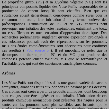
Le propylène glycol (PG) et la glycérine végétale (VG) sont les
principaux composants liquides des Vuse Puffs, responsables de la
production de vapeur lorsqu’ils sont chauffés. Bien que ces
substances soient généralement considérées comme sûres pour la
consommation orale, leur inhalation à long terme soulève des
préoccupations. L’inhalation de PG et de VG chauffés peut
provoquer une irritation des voies respiratoires, entraînant une toux,
un essoufflement et une sensation d’oppression thoracique. Des
recherches préliminaires suggèrent qu’une exposition prolongée à
ces substances pourrait avoir des répercussions sur les poumons,
mais des études complémentaires sont nécessaires pour confirmer
ces résultats (
Voir source 5
). Il est important de noter que la
décomposition thermique du PG et du VG peut produire des
composés potentiellement toxiques, tels que le formaldéhyde et
l’acétaldéhyde, qui sont des substances cancérigènes connues.
Arômes
Les Vuse Puffs sont disponibles dans une grande variété de saveurs
attrayantes, allant des fruits aux bonbons en passant par les desserts.
Ces arômes sont créés à partir de produits chimiques, dont beaucoup
sont conçus pour être ingérés et non inhalés. L’inhalation de ces
produits chimiques aromatiques peut présenter des risques pour la
santé, car les poumons sont plus sensibles aux irritants que le
système digestif. Certains arômes, comme le diacétyle (présent dans