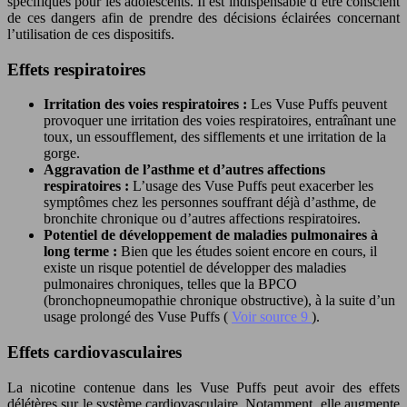
spécifiques pour les adolescents. Il est indispensable d’être conscient
de ces dangers afin de prendre des décisions éclairées concernant
l’utilisation de ces dispositifs.
Effets respiratoires
Irritation des voies respiratoires :
Les Vuse Puffs peuvent
provoquer une irritation des voies respiratoires, entraînant une
toux, un essoufflement, des sifflements et une irritation de la
gorge.
Aggravation de l’asthme et d’autres affections
respiratoires :
L’usage des Vuse Puffs peut exacerber les
symptômes chez les personnes souffrant déjà d’asthme, de
bronchite chronique ou d’autres affections respiratoires.
Potentiel de développement de maladies pulmonaires à
long terme :
Bien que les études soient encore en cours, il
existe un risque potentiel de développer des maladies
pulmonaires chroniques, telles que la BPCO
(bronchopneumopathie chronique obstructive), à la suite d’un
usage prolongé des Vuse Puffs (
Voir source 9
).
Effets cardiovasculaires
La nicotine contenue dans les Vuse Puffs peut avoir des effets
délétères sur le système cardiovasculaire. Notamment, elle augmente