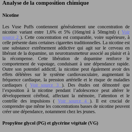
Analyse de la composition chimique
Nicotine
Les Vuse Puffs contiennent généralement une concentration de
nicotine variant entre 1,6% et 5% (16mg/ml à 50mg/ml) (
Voir
source 2
). Cette concentration est comparable, voire supérieure, à
celle présente dans certaines cigarettes traditionnelles. La nicotine est
une substance extrêmement addictive qui agit sur le cerveau en
libérant de la dopamine, un neurotransmetteur associé au plaisir et à
la récompense. Cette libération de dopamine renforce le
comportement de vapotage, conduisant à une dépendance rapide.
Outre son potentiel addictif, la nicotine peut également avoir des
effets délétères sur le système cardiovasculaire, augmentant la
fréquence cardiaque, la pression artérielle et le risque de maladies
cardiaques (
Voir source 3
). Des études ont démontré que
l’exposition à la nicotine pendant l’adolescence peut altérer le
développement cérébral, affectant la mémoire, l’attention et le
contrôle des impulsions (
Voir source 4
). Il est crucial de
comprendre que même les concentrations basses de nicotine peuvent
créer une dépendance, notamment chez les jeunes.
Propylène glycol (PG) et glycérine végétale (VG)