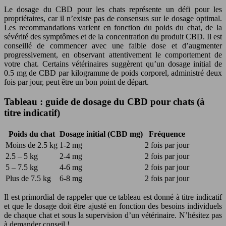
Le dosage du CBD pour les chats représente un défi pour les
propriétaires, car il n’existe pas de consensus sur le dosage optimal.
Les recommandations varient en fonction du poids du chat, de la
sévérité des symptômes et de la concentration du produit CBD. Il est
conseillé de commencer avec une faible dose et d’augmenter
progressivement, en observant attentivement le comportement de
votre chat. Certains vétérinaires suggèrent qu’un dosage initial de
0.5 mg de CBD par kilogramme de poids corporel, administré deux
fois par jour, peut être un bon point de départ.
Tableau : guide de dosage du CBD pour chats (à
titre indicatif)
Poids du chat
Dosage initial (CBD mg)
Fréquence
Moins de 2.5 kg
1-2 mg
2 fois par jour
2.5 – 5 kg
2-4 mg
2 fois par jour
5 – 7.5 kg
4-6 mg
2 fois par jour
Plus de 7.5 kg
6-8 mg
2 fois par jour
Il est primordial de rappeler que ce tableau est donné à titre indicatif
et que le dosage doit être ajusté en fonction des besoins individuels
de chaque chat et sous la supervision d’un vétérinaire. N’hésitez pas
à demander conseil !