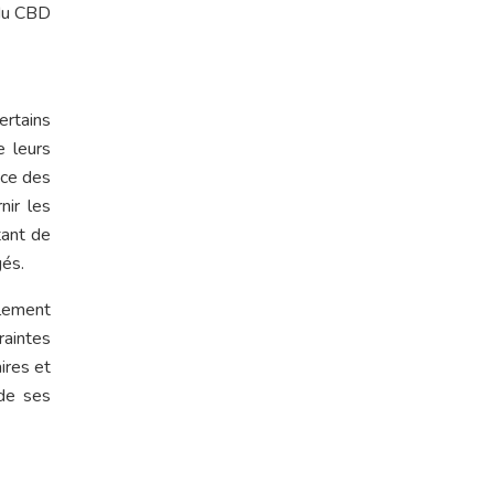
 du CBD
ertains
e leurs
ace des
nir les
tant de
gés.
lement
raintes
ires et
 de ses