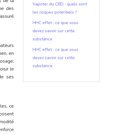
t de la
Vapoter du CBD : quels sont
nne des
les risques potentiels ?
rassuré
HHC effet : ce que vous
devez savoir sur cette
substance
mateurs
HHC effet : ce que vous
ien, en
devez savoir sur cette
dosage,
substance
isir le
de ses
les, ce
posent
modité
nforce