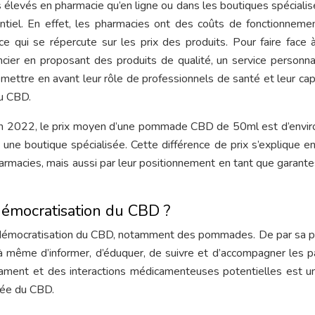
levés en pharmacie qu’en ligne ou dans les boutiques spécialis
ntiel. En effet, les pharmacies ont des coûts de fonctionneme
ce qui se répercute sur les prix des produits. Pour faire face 
ncier en proposant des produits de qualité, un service personna
mettre en avant leur rôle de professionnels de santé et leur cap
du CBD.
 en 2022, le prix moyen d’une pommade CBD de 50ml est d’envi
une boutique spécialisée. Cette différence de prix s’explique en
harmacies, mais aussi par leur positionnement en tant que garante
 démocratisation du CBD ?
la démocratisation du CBD, notamment des pommades. De par sa p
 à même d’informer, d’éduquer, de suivre et d’accompagner les p
icament et des interactions médicamenteuses potentielles est u
irée du CBD.