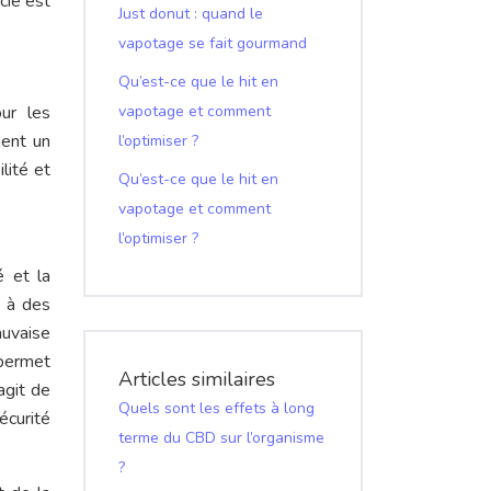
cie est
Just donut : quand le
vapotage se fait gourmand
Qu’est-ce que le hit en
ur les
vapotage et comment
nent un
l’optimiser ?
lité et
Qu’est-ce que le hit en
vapotage et comment
l’optimiser ?
é et la
 à des
auvaise
 permet
Articles similaires
agit de
Quels sont les effets à long
écurité
terme du CBD sur l’organisme
?