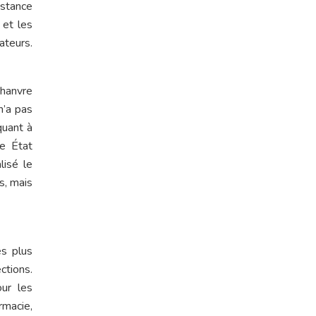
stance
 et les
ateurs.
chanvre
n’a pas
quant à
ue État
isé le
s, mais
es plus
ctions.
ur les
rmacie,