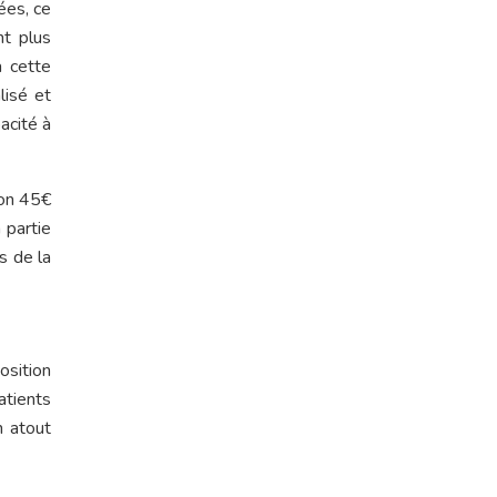
ées, ce
nt plus
à cette
lisé et
acité à
ron 45€
 partie
s de la
osition
atients
n atout