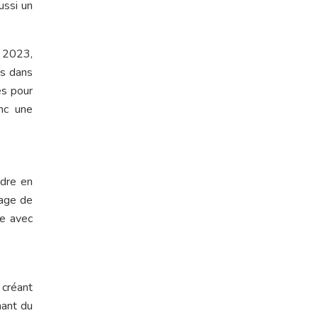
ussi un
n 2023,
es dans
es pour
nc une
ndre en
tage de
ce avec
 créant
nant du