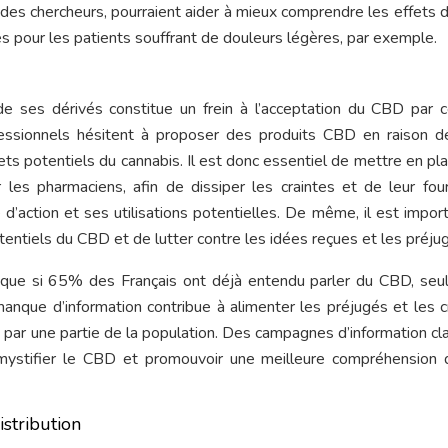
des chercheurs, pourraient aider à mieux comprendre les effets
s pour les patients souffrant de douleurs légères, par exemple.
de ses dérivés constitue un frein à l’acceptation du CBD par c
essionnels hésitent à proposer des produits CBD en raison d
ets potentiels du cannabis. Il est donc essentiel de mettre en pl
es pharmaciens, afin de dissiper les craintes et de leur four
d’action et ses utilisations potentielles. De même, il est impor
tentiels du CBD et de lutter contre les idées reçues et les préju
que si 65% des Français ont déjà entendu parler du CBD, seu
anque d’information contribue à alimenter les préjugés et les c
 par une partie de la population. Des campagnes d’information cla
mystifier le CBD et promouvoir une meilleure compréhension
stribution