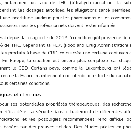
s, notamment un taux de THC (tétrahydrocannabinol, la sub
pendant, les dosages autorisés, les allégations santé permises
nt une incertitude juridique pour les pharmaciens et les consomm
cussion, mais les professionnels doivent rester informés.
al depuis la loi agricole de 2018, à condition qu’il provienne de 
 % de THC. Cependant, la FDA (Food and Drug Administration) 
les produits à base de CBD, ce qui crée une certaine confusion 
on. En Europe, la situation est encore plus complexe, car chaq
rnant le CBD. Certains pays, comme le Luxembourg, ont légal
 comme la France, maintiennent une interdiction stricte du cannabi
ous certaines conditions.
iques et cliniques
pour ses potentielles propriétés thérapeutiques, des recherch
efficacité et sa sécurité dans le traitement de différentes affe
ications et les posologies recommandées rend difficile po
 basées sur des preuves solides. Des études pilotes en pha