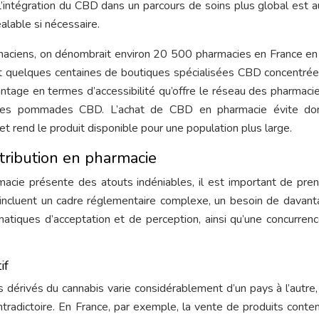
 L’intégration du CBD dans un parcours de soins plus global est a
alable si nécessaire.
armaciens, on dénombrait environ 20 500 pharmacies en France e
ment quelques centaines de boutiques spécialisées CBD concentré
vantage en termes d’accessibilité qu’offre le réseau des pharmaci
 des pommades CBD. L’achat de CBD en pharmacie évite do
et rend le produit disponible pour une population plus large.
istribution en pharmacie
acie présente des atouts indéniables, il est important de pre
s incluent un cadre réglementaire complexe, un besoin de davan
matiques d’acceptation et de perception, ainsi qu’une concurren
if
s dérivés du cannabis varie considérablement d’un pays à l’autre,
tradictoire. En France, par exemple, la vente de produits conte