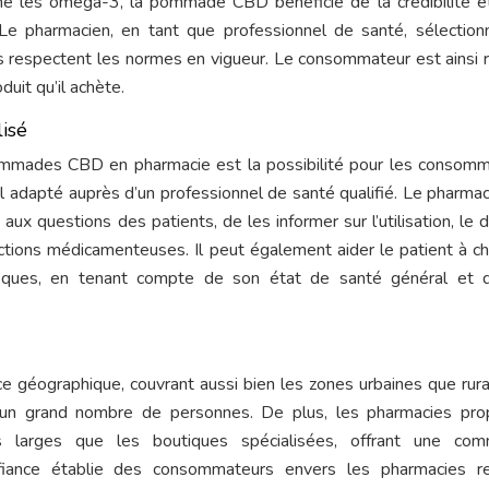
e les oméga-3, la pommade CBD bénéficie de la crédibilité e
n. Le pharmacien, en tant que professionnel de santé, sélectio
its respectent les normes en vigueur. Le consommateur est ainsi 
uit qu’il achète.
lisé
pommades CBD en pharmacie est la possibilité pour les consom
il adapté auprès d’un professionnel de santé qualifié. Le pharmac
ux questions des patients, de les informer sur l’utilisation, le 
actions médicamenteuses. Il peut également aider le patient à cho
fiques, en tenant compte de son état de santé général et 
e géographique, couvrant aussi bien les zones urbaines que rura
 un grand nombre de personnes. De plus, les pharmacies pro
s larges que les boutiques spécialisées, offrant une com
iance établie des consommateurs envers les pharmacies re