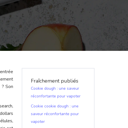
 entrée
alement
Fraîchement publiés
e ? Son
Cookie dough : une saveur
réconfortante pour vapoter
search,
Cookie cookie dough : une
dollars
saveur réconfortante pour
élules,
vapoter