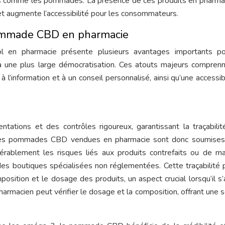
es comme les pommades. La présence de ces produits en pharma
é et augmente l’accessibilité pour les consommateurs.
pommade CBD en pharmacie
l en pharmacie présente plusieurs avantages importants po
 une plus large démocratisation. Ces atouts majeurs compren
à l’information et à un conseil personnalisé, ainsi qu’une accessibi
ations et des contrôles rigoureux, garantissant la traçabilit
. Les pommades CBD vendues en pharmacie sont donc soumises
dérablement les risques liés aux produits contrefaits ou de m
 des boutiques spécialisées non réglementées. Cette traçabilité
sition et le dosage des produits, un aspect crucial lorsqu’il s’
harmacien peut vérifier le dosage et la composition, offrant une s